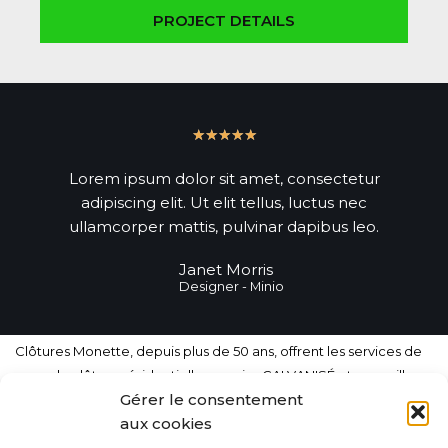
PROJECT DETAILS
★
★
★
★
★
Lorem ipsum dolor sit amet, consectetur
adipiscing elit. Ut elit tellus, luctus nec
ullamcorper mattis, pulvinar dapibus leo.
Janet Morris
Designer - Minio
Clôtures Monette, depuis plus de 50 ans, offrent les services de
pose de clôture résidentielle en acier GALVANISÉ et en mailles
Gérer le consentement
(Frost) avec et sans lattes. Service hors pair, garanti est dans le
aux cookies
respect des normes les plus exigeantes de l’industrie à Mirabel
et dans les Laurentides.